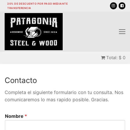
Ir
20% DE DESCUENTO POR PAGO MEDIANTE
TRANSFERENCIA
al
contenido
Total:
$
0
Contacto
Completa el siguiente formulario con tu consulta. Nos
comunicaremos lo mas rapido posible. Gracias.
Nombre
*