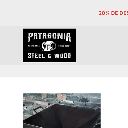
Ir
al
20% DE D
contenido