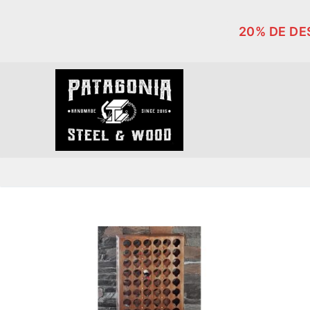
Ir
al
20% DE D
contenido