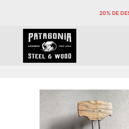
Ir
al
20% DE D
contenido