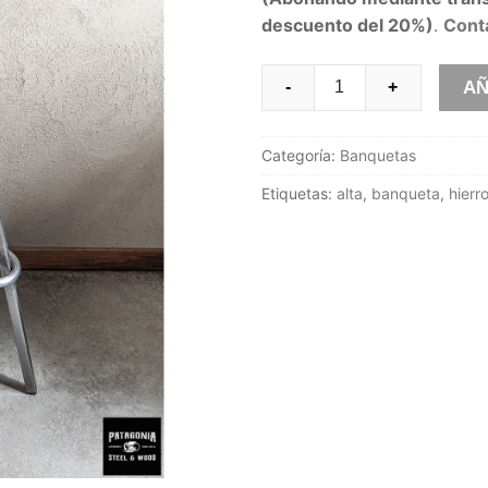
descuento del 20%)
.
Cont
Taburete
AÑ
-
+
Traful
con
Categoría:
Banquetas
respaldo
cantidad
Etiquetas:
alta
,
banqueta
,
hierr